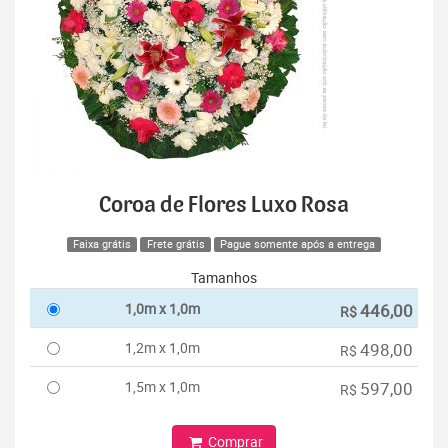
Coroa de Flores Luxo Rosa
Faixa grátis
Frete grátis
Pague somente após a entrega
Tamanhos
1,0m x 1,0m
446,00
R$
1,2m x 1,0m
498,00
R$
1,5m x 1,0m
597,00
R$
Comprar