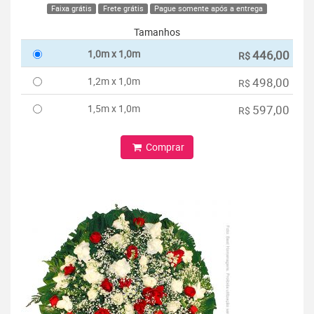
Faixa grátis
Frete grátis
Pague somente após a entrega
Tamanhos
1,0m x 1,0m
446,00
R$
1,2m x 1,0m
498,00
R$
1,5m x 1,0m
597,00
R$
Comprar