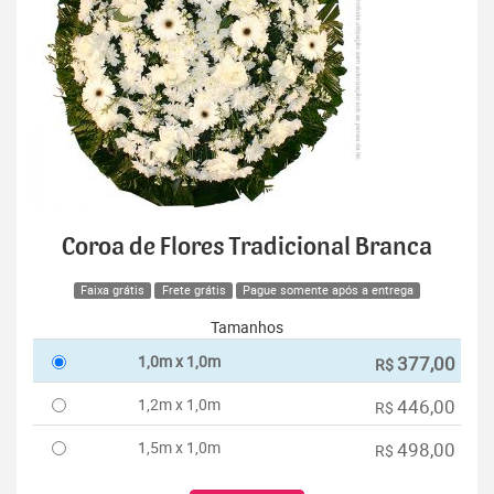
Coroa de Flores Tradicional Branca
Faixa grátis
Frete grátis
Pague somente após a entrega
Tamanhos
1,0m x 1,0m
377,00
R$
1,2m x 1,0m
446,00
R$
1,5m x 1,0m
498,00
R$