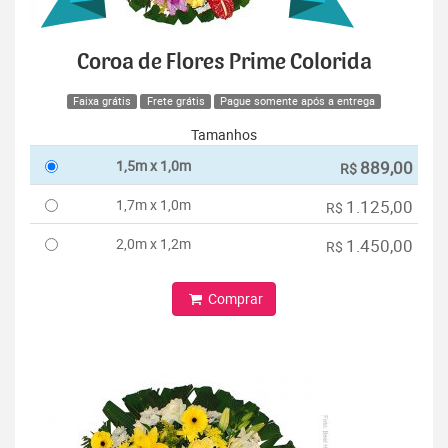
Coroa de Flores Prime Colorida
Faixa grátis
Frete grátis
Pague somente após a entrega
Tamanhos
1,5m x 1,0m
889,00
R$
1,7m x 1,0m
1.125,00
R$
2,0m x 1,2m
1.450,00
R$
Comprar