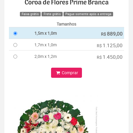
Coroa de Flores Prime Branca
Faixa grátis
Frete grátis
Pague somente após a entrega
Tamanhos
1,5m x 1,0m
889,00
R$
1,7m x 1,0m
1.125,00
R$
2,0m x 1,2m
1.450,00
R$
Comprar