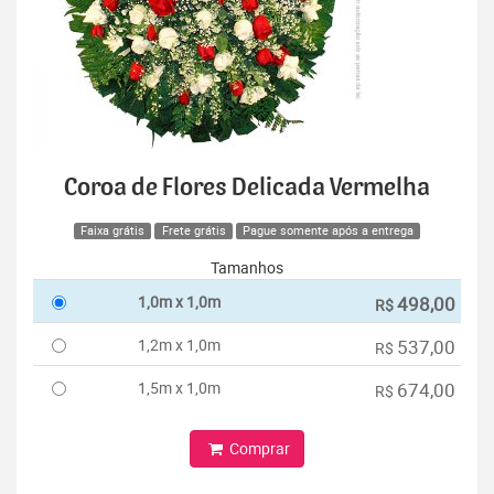
Coroa de Flores Delicada Vermelha
Faixa grátis
Frete grátis
Pague somente após a entrega
Tamanhos
1,0m x 1,0m
498,00
R$
1,2m x 1,0m
537,00
R$
1,5m x 1,0m
674,00
R$
Comprar