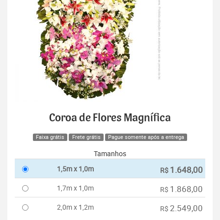
Coroa de Flores Magnífica
Faixa grátis
Frete grátis
Pague somente após a entrega
Tamanhos
1,5m x 1,0m
1.648,00
R$
1,7m x 1,0m
1.868,00
R$
2,0m x 1,2m
2.549,00
R$