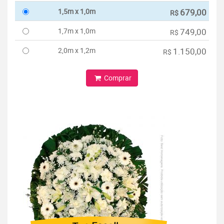
1,5m x 1,0m
679,00
R$
1,7m x 1,0m
749,00
R$
2,0m x 1,2m
1.150,00
R$
Comprar