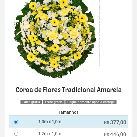
Coroa de Flores Tradicional Amarela
Faixa grátis
Frete grátis
Pague somente após a entrega
Tamanhos
1,0m x 1,0m
377,00
R$
1,2m x 1,0m
446,00
R$