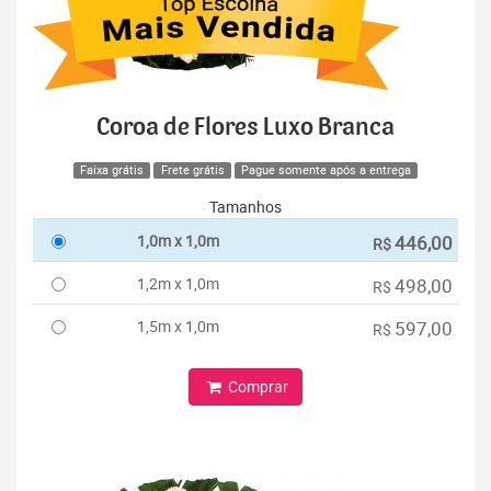
Coroa de Flores Luxo Branca
Faixa grátis
Frete grátis
Pague somente após a entrega
Tamanhos
1,0m x 1,0m
446,00
R$
1,2m x 1,0m
498,00
R$
1,5m x 1,0m
597,00
R$
Comprar