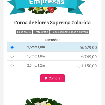
Coroa de Flores Suprema Colorida
Faixa grátis
Frete grátis
Pague somente após a entrega
Tamanhos
1,5m x 1,0m
679,00
R$
1,7m x 1,0m
749,00
R$
2,0m x 1,2m
1.150,00
R$
Comprar