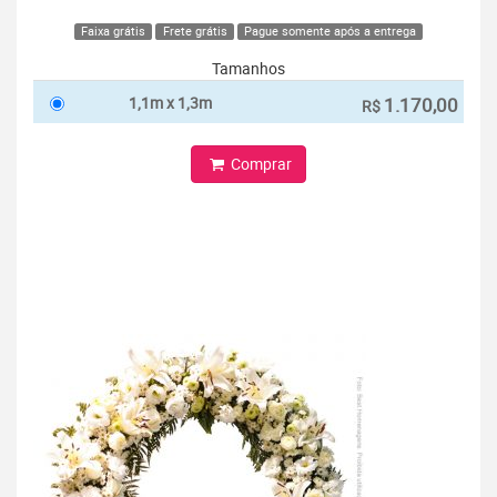
Faixa grátis
Frete grátis
Pague somente após a entrega
Tamanhos
1,1m x 1,3m
1.170,00
R$
Comprar