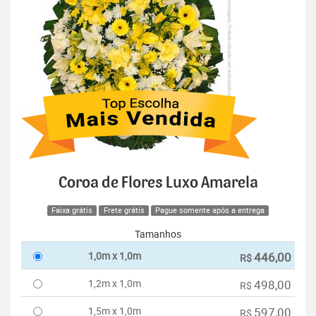
Coroa de Flores Luxo Amarela
Faixa grátis
Frete grátis
Pague somente após a entrega
Tamanhos
1,0m x 1,0m
446,00
R$
1,2m x 1,0m
498,00
R$
1,5m x 1,0m
597,00
R$