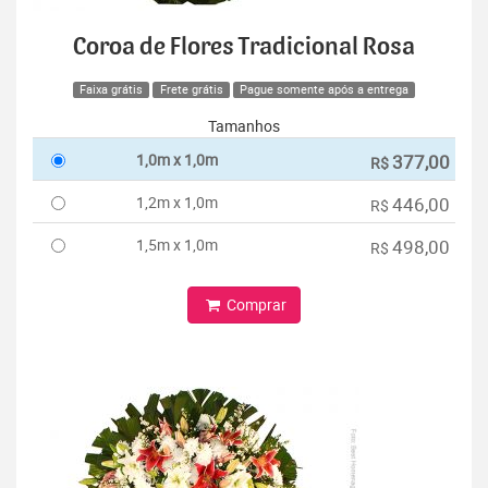
Coroa de Flores Tradicional Rosa
Faixa grátis
Frete grátis
Pague somente após a entrega
Tamanhos
1,0m x 1,0m
377,00
R$
1,2m x 1,0m
446,00
R$
1,5m x 1,0m
498,00
R$
Comprar