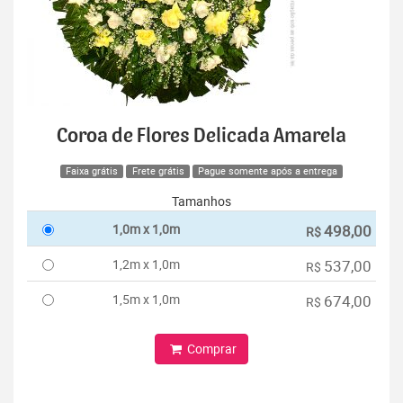
Coroa de Flores Delicada Amarela
Faixa grátis
Frete grátis
Pague somente após a entrega
Tamanhos
1,0m x 1,0m
498,00
R$
1,2m x 1,0m
537,00
R$
1,5m x 1,0m
674,00
R$
Comprar