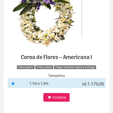
Coroa de Flores – Americana I
Faixa grátis
Frete grátis
Pague somente após a entrega
Tamanhos
1,1m x 1,3m
1.170,00
R$
Comprar