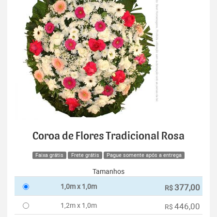
Coroa de Flores Tradicional Rosa
Faixa grátis
Frete grátis
Pague somente após a entrega
Tamanhos
1,0m x 1,0m
377,00
R$
1,2m x 1,0m
446,00
R$