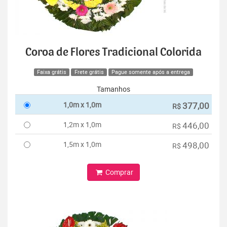
Coroa de Flores Tradicional Colorida
Faixa grátis
Frete grátis
Pague somente após a entrega
Tamanhos
1,0m x 1,0m
377,00
R$
1,2m x 1,0m
446,00
R$
1,5m x 1,0m
498,00
R$
Comprar