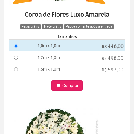
Coroa de Flores Luxo Amarela
Faixa grátis
Frete grátis
Pague somente após a entrega
Tamanhos
1,0m x 1,0m
446,00
R$
1,2m x 1,0m
498,00
R$
1,5m x 1,0m
597,00
R$
Comprar