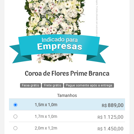
Coroa de Flores Prime Branca
Faixa grátis
Frete grátis
Pague somente após a entrega
Tamanhos
1,5m x 1,0m
889,00
R$
1,7m x 1,0m
1.125,00
R$
2,0m x 1,2m
1.450,00
R$