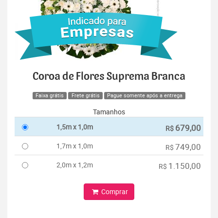
Coroa de Flores Suprema Branca
Faixa grátis
Frete grátis
Pague somente após a entrega
Tamanhos
1,5m x 1,0m
679,00
R$
1,7m x 1,0m
749,00
R$
2,0m x 1,2m
1.150,00
R$
Comprar