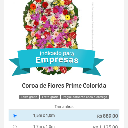
Coroa de Flores Prime Colorida
Faixa grátis
Frete grátis
Pague somente após a entrega
Tamanhos
1,5m x 1,0m
889,00
R$
1,7m x 1,0m
1.125,00
R$