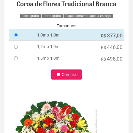
Coroa de Flores Tradicional Branca
Faixa grátis
Frete grátis
Pague somente após a entrega
Tamanhos
1,0m x 1,0m
377,00
R$
1,2m x 1,0m
446,00
R$
1,5m x 1,0m
498,00
R$
Comprar