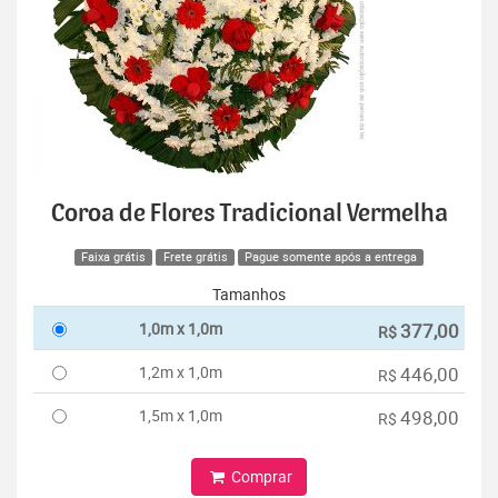
Coroa de Flores Tradicional Vermelha
Faixa grátis
Frete grátis
Pague somente após a entrega
Tamanhos
1,0m x 1,0m
377,00
R$
1,2m x 1,0m
446,00
R$
1,5m x 1,0m
498,00
R$
Comprar