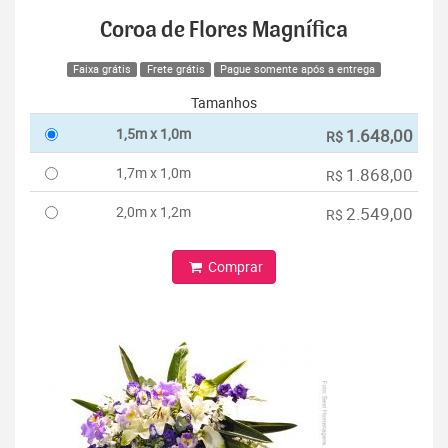
Coroa de Flores Magnífica
Faixa grátis
Frete grátis
Pague somente após a entrega
Tamanhos
1,5m x 1,0m
1.648,00
R$
1,7m x 1,0m
1.868,00
R$
2,0m x 1,2m
2.549,00
R$
Comprar