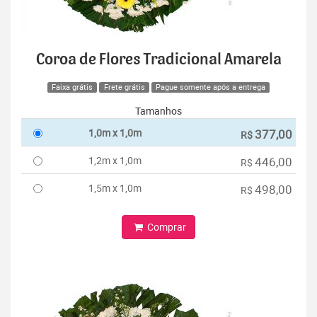
Coroa de Flores Tradicional Amarela
Faixa grátis
Frete grátis
Pague somente após a entrega
Tamanhos
1,0m x 1,0m
377,00
R$
1,2m x 1,0m
446,00
R$
1,5m x 1,0m
498,00
R$
Comprar