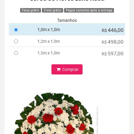
Faixa grátis
Frete grátis
Pague somente após a entrega
Tamanhos
1,0m x 1,0m
446,00
R$
1,2m x 1,0m
498,00
R$
1,5m x 1,0m
597,00
R$
Comprar