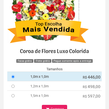
Coroa de Flores Luxo Colorida
Faixa grátis
Frete grátis
Pague somente após a entrega
Tamanhos
1,0m x 1,0m
446,00
R$
1,2m x 1,0m
498,00
R$
1,5m x 1,0m
597,00
R$
Comprar