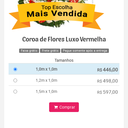
Coroa de Flores Luxo Vermelha
Faixa grátis
Frete grátis
Pague somente após a entrega
Tamanhos
1,0m x 1,0m
446,00
R$
1,2m x 1,0m
498,00
R$
1,5m x 1,0m
597,00
R$
Comprar