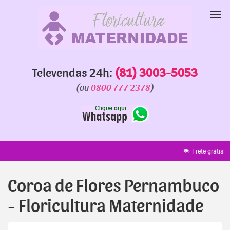
Pular
para
Nav
o
conteúdo
Televendas 24h:
(81) 3003-5053
(ou
0800 777 2378
)
Frete grátis
Faixa grátis
E
Coroa de Flores Pernambuco
- Floricultura Maternidade