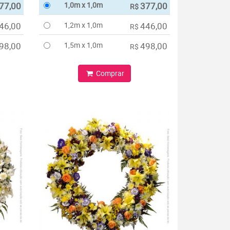
77,00
1,0m x 1,0m
377,00
R$
46,00
1,2m x 1,0m
446,00
R$
98,00
1,5m x 1,0m
498,00
R$
Comprar