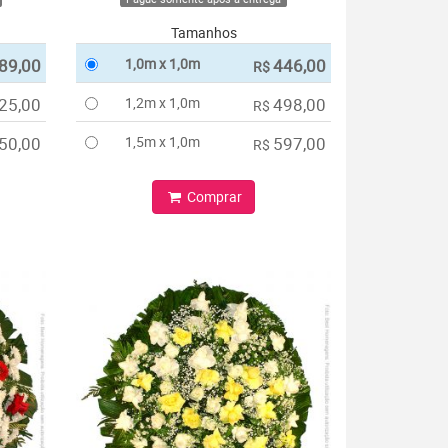
Tamanhos
89,00
1,0m x 1,0m
446,00
R$
25,00
1,2m x 1,0m
498,00
R$
50,00
1,5m x 1,0m
597,00
R$
Comprar