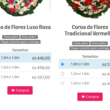
a de Flores Luxo Rosa
Coroa de Flores
Tradicional Verme
Faixa grátis
Frete grátis
Pague somente após a entrega
Faixa grátis
Frete grátis
Pague somente após a entrega
Tamanhos
Tamanhos
1,0m x 1,0m
446,00
R$
1,0m x 1,0m
3
R$
1,2m x 1,0m
498,00
R$
1,2m x 1,0m
4
R$
1,5m x 1,0m
597,00
R$
1,5m x 1,0m
4
R$
Comprar
Comprar