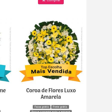
ime
Coroa de Flores Luxo
Amarela
Faixa grátis
Frete grátis
Pague somente após a entrega