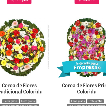
Coroa de Flores
Coroa de Flores Pr
radicional Colorida
Colorida
Faixa grátis
Frete grátis
Faixa grátis
Frete grátis
Pague somente após a entrega
Pague somente após a entrega