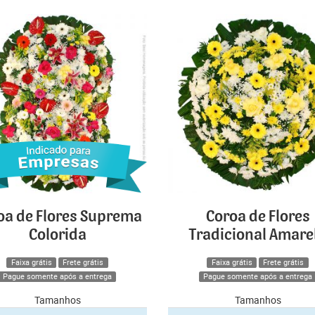
oa de Flores Suprema
Coroa de Flores
Colorida
Tradicional Amare
Faixa grátis
Frete grátis
Faixa grátis
Frete grátis
Pague somente após a entrega
Pague somente após a entrega
Tamanhos
Tamanhos