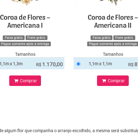
Coroa de Flores –
Coroa de Flores –
Americana I
Americana II
Faixa grátis
Frete grátis
Faixa grátis
Frete grátis
Pague somente após a entrega
Pague somente após a entrega
Tamanhos
Tamanhos
1,1m x 1,3m
1.170,00
1,1m x 1,1m
8
R$
R$
Comprar
Comprar
 de algum flor que companha o arranjo escolhido, a mesma será substit