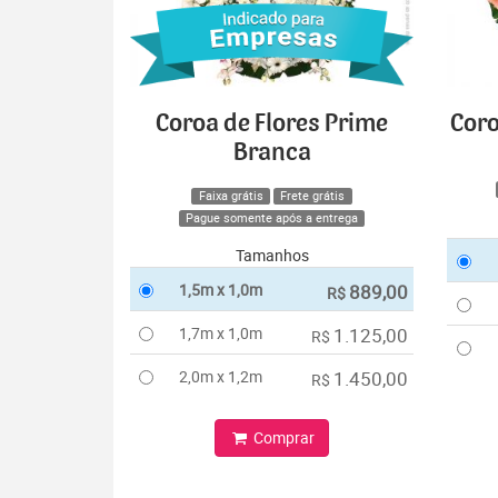
Coroa de Flores Prime
Coro
Branca
Faixa grátis
Frete grátis
Pague somente após a entrega
Tamanhos
1,5m x 1,0m
889,00
R$
1,7m x 1,0m
1.125,00
R$
2,0m x 1,2m
1.450,00
R$
Comprar