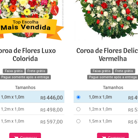
oroa de Flores Luxo
Coroa de Flores Deli
Colorida
Vermelha
Faixa grátis
Frete grátis
Faixa grátis
Frete grátis
Pague somente após a entrega
Pague somente após a entrega
Tamanhos
Tamanhos
1,0m x 1,0m
446,00
1,0m x 1,0m
4
R$
R$
1,2m x 1,0m
498,00
1,2m x 1,0m
5
R$
R$
1,5m x 1,0m
597,00
1,5m x 1,0m
6
R$
R$
Comprar
Comprar