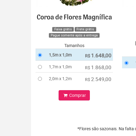
Coroa de Flores Magnífica
Faixa grátis
Frete grátis
Pague somente após a entrega
Tamanhos
1,5m x 1,0m
1.648,00
R$
1,7m x 1,0m
1.868,00
R$
2,0m x 1,2m
2.549,00
R$
Comprar
*Flores são sazonais. Na falta