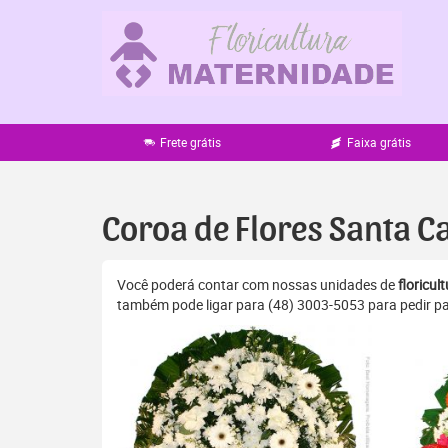
Pular
para
o
conteúdo
Frete grátis
Faixa grátis
Coroa de Flores Santa C
Você poderá contar com nossas unidades de
floricu
também pode ligar para (48) 3003-5053 para pedir pa