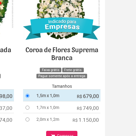
cada
Coroa de Flores Suprema
Branca
Faixa grátis
Frete grátis
Pague somente após a entrega
Tamanhos
98,00
1,5m x 1,0m
679,00
R$
37,00
1,7m x 1,0m
749,00
R$
74,00
2,0m x 1,2m
1.150,00
R$
Comprar