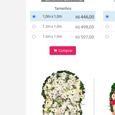
Tamanhos
1,0m x 1,0m
446,00
R$
1,2m x 1,0m
498,00
R$
1,5m x 1,0m
597,00
R$
Comprar