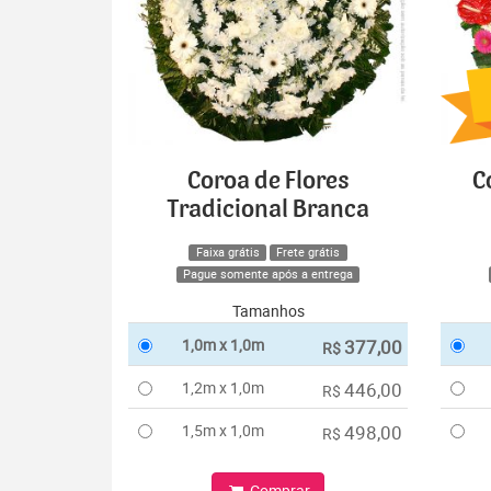
Coroa de Flores
C
Tradicional Branca
Faixa grátis
Frete grátis
Pague somente após a entrega
Tamanhos
1,0m x 1,0m
377,00
R$
1,2m x 1,0m
446,00
R$
1,5m x 1,0m
498,00
R$
Comprar