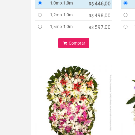
1,0m x 1,0m
446,00
R$
1,2m x 1,0m
498,00
R$
1,5m x 1,0m
597,00
R$
Comprar