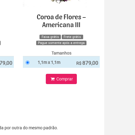
Coroa de Flores –
Americana III
Faixa grátis
Frete grátis
Pague somente após a entrega
Tamanhos
79,00
1,1m x 1,1m
879,00
R$
Comprar
uída por outra do mesmo padrão.