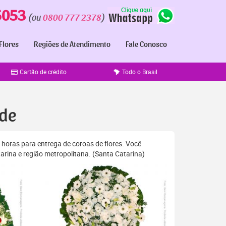
5053
(ou
0800 777 2378
)
Flores
Regiões de Atendimento
Fale Conosco
Cartão de crédito
Todo o Brasil
ade
 horas para entrega de coroas de flores. Você
rina e região metropolitana. (Santa Catarina)