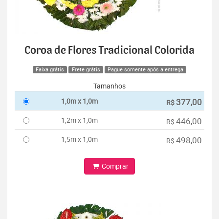
Coroa de Flores Tradicional Colorida
Faixa grátis
Frete grátis
Pague somente após a entrega
Tamanhos
1,0m x 1,0m
377,00
R$
1,2m x 1,0m
446,00
R$
1,5m x 1,0m
498,00
R$
Comprar