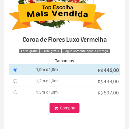
Coroa de Flores Luxo Vermelha
Faixa grátis
Frete grátis
Pague somente após a entrega
Tamanhos
1,0m x 1,0m
446,00
R$
1,2m x 1,0m
498,00
R$
1,5m x 1,0m
597,00
R$
Comprar