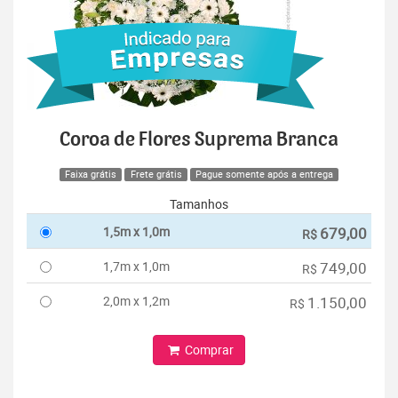
Coroa de Flores Suprema Branca
Faixa grátis
Frete grátis
Pague somente após a entrega
Tamanhos
1,5m x 1,0m
679,00
R$
1,7m x 1,0m
749,00
R$
2,0m x 1,2m
1.150,00
R$
Comprar