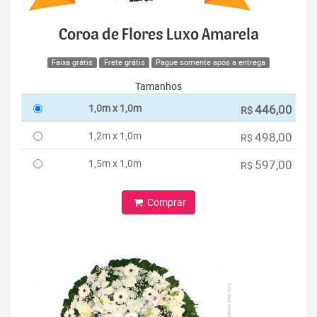
Coroa de Flores Luxo Amarela
Faixa grátis
Frete grátis
Pague somente após a entrega
Tamanhos
1,0m x 1,0m
446,00
R$
1,2m x 1,0m
498,00
R$
1,5m x 1,0m
597,00
R$
Comprar