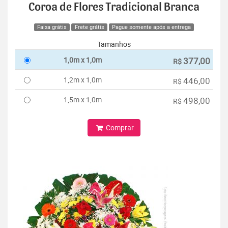
Coroa de Flores Tradicional Branca
Faixa grátis
Frete grátis
Pague somente após a entrega
Tamanhos
1,0m x 1,0m
377,00
R$
1,2m x 1,0m
446,00
R$
1,5m x 1,0m
498,00
R$
Comprar