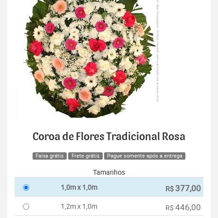
Coroa de Flores Tradicional Rosa
Faixa grátis
Frete grátis
Pague somente após a entrega
Tamanhos
1,0m x 1,0m
377,00
R$
1,2m x 1,0m
446,00
R$