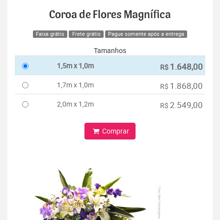
Coroa de Flores Magnífica
Faixa grátis
Frete grátis
Pague somente após a entrega
Tamanhos
1,5m x 1,0m
1.648,00
R$
1,7m x 1,0m
1.868,00
R$
2,0m x 1,2m
2.549,00
R$
Comprar