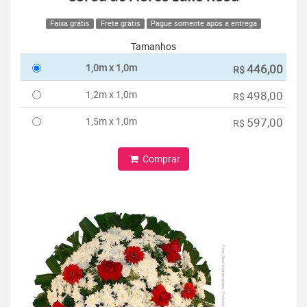
Faixa grátis
Frete grátis
Pague somente após a entrega
Tamanhos
1,0m x 1,0m
446,00
R$
1,2m x 1,0m
498,00
R$
1,5m x 1,0m
597,00
R$
Comprar