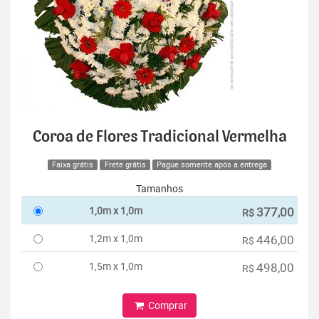
Coroa de Flores Tradicional Vermelha
Faixa grátis
Frete grátis
Pague somente após a entrega
Tamanhos
1,0m x 1,0m
377,00
R$
1,2m x 1,0m
446,00
R$
1,5m x 1,0m
498,00
R$
Comprar