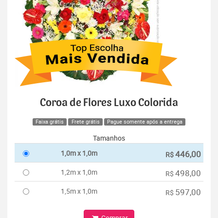
Coroa de Flores Luxo Colorida
Faixa grátis
Frete grátis
Pague somente após a entrega
Tamanhos
1,0m x 1,0m
446,00
R$
1,2m x 1,0m
498,00
R$
1,5m x 1,0m
597,00
R$
Comprar