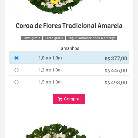
Coroa de Flores Tradicional Amarela
Faixa grátis
Frete grátis
Pague somente após a entrega
Tamanhos
1,0m x 1,0m
377,00
R$
1,2m x 1,0m
446,00
R$
1,5m x 1,0m
498,00
R$
Comprar