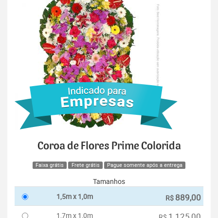
Coroa de Flores Prime Colorida
Faixa grátis
Frete grátis
Pague somente após a entrega
Tamanhos
1,5m x 1,0m
889,00
R$
1,7m x 1,0m
1.125,00
R$