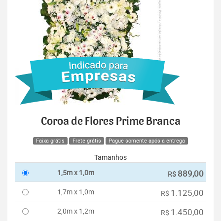
Coroa de Flores Prime Branca
Faixa grátis
Frete grátis
Pague somente após a entrega
Tamanhos
1,5m x 1,0m
889,00
R$
1,7m x 1,0m
1.125,00
R$
2,0m x 1,2m
1.450,00
R$