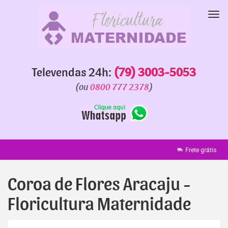
Pular
para
Nav
o
conteúdo
Televendas 24h:
(79) 3003-5053
(ou
0800 777 2378
)
Frete grátis
Faixa grátis
E
Coroa de Flores Aracaju -
Floricultura Maternidade