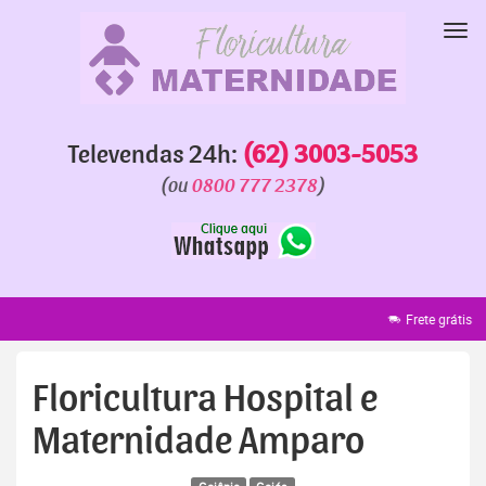
Pular
para
Nav
o
conteúdo
Televendas 24h:
(62) 3003-5053
(ou
0800 777 2378
)
Frete grátis
Faixa grátis
Floricultura Hospital e
Maternidade Amparo