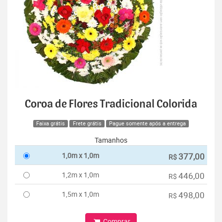
Coroa de Flores Tradicional Colorida
Faixa grátis
Frete grátis
Pague somente após a entrega
Tamanhos
1,0m x 1,0m
377,00
R$
1,2m x 1,0m
446,00
R$
1,5m x 1,0m
498,00
R$
Comprar