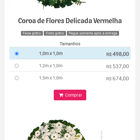
Coroa de Flores Delicada Vermelha
Faixa grátis
Frete grátis
Pague somente após a entrega
Tamanhos
1,0m x 1,0m
498,00
R$
1,2m x 1,0m
537,00
R$
1,5m x 1,0m
674,00
R$
Comprar