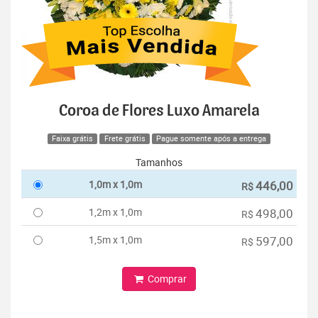
Coroa de Flores Luxo Amarela
Faixa grátis
Frete grátis
Pague somente após a entrega
Tamanhos
1,0m x 1,0m
446,00
R$
1,2m x 1,0m
498,00
R$
1,5m x 1,0m
597,00
R$
Comprar