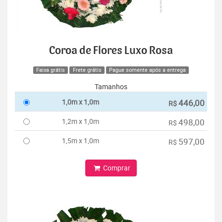
Coroa de Flores Luxo Rosa
Faixa grátis
Frete grátis
Pague somente após a entrega
Tamanhos
1,0m x 1,0m
446,00
R$
1,2m x 1,0m
498,00
R$
1,5m x 1,0m
597,00
R$
Comprar