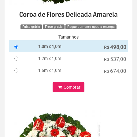
Coroa de Flores Delicada Amarela
Faixa grátis
Frete grátis
Pague somente após a entrega
Tamanhos
1,0m x 1,0m
498,00
R$
1,2m x 1,0m
537,00
R$
1,5m x 1,0m
674,00
R$
Comprar