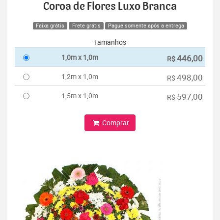
Coroa de Flores Luxo Branca
Faixa grátis
Frete grátis
Pague somente após a entrega
Tamanhos
1,0m x 1,0m
446,00
R$
1,2m x 1,0m
498,00
R$
1,5m x 1,0m
597,00
R$
Comprar