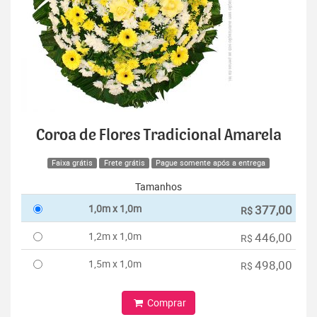
Coroa de Flores Tradicional Amarela
Faixa grátis
Frete grátis
Pague somente após a entrega
Tamanhos
1,0m x 1,0m
377,00
R$
1,2m x 1,0m
446,00
R$
1,5m x 1,0m
498,00
R$
Comprar