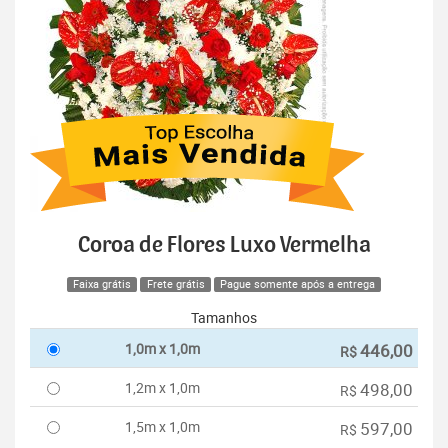
Coroa de Flores Luxo Vermelha
Faixa grátis
Frete grátis
Pague somente após a entrega
Tamanhos
1,0m x 1,0m
446,00
R$
1,2m x 1,0m
498,00
R$
1,5m x 1,0m
597,00
R$