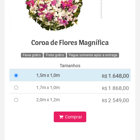
Coroa de Flores Magnífica
Faixa grátis
Frete grátis
Pague somente após a entrega
Tamanhos
1,5m x 1,0m
1.648,00
R$
1,7m x 1,0m
1.868,00
R$
2,0m x 1,2m
2.549,00
R$
Comprar