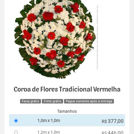
Coroa de Flores Tradicional Vermelha
Faixa grátis
Frete grátis
Pague somente após a entrega
Tamanhos
1,0m x 1,0m
377,00
R$
1,2m x 1,0m
446,00
R$