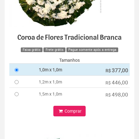
Coroa de Flores Tradicional Branca
Faixa grátis
Frete grátis
Pague somente após a entrega
Tamanhos
1,0m x 1,0m
377,00
R$
1,2m x 1,0m
446,00
R$
1,5m x 1,0m
498,00
R$
Comprar