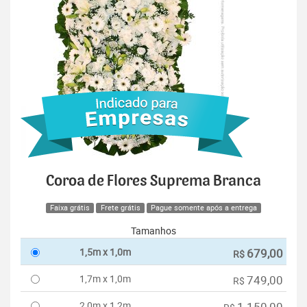
Coroa de Flores Suprema Branca
Faixa grátis
Frete grátis
Pague somente após a entrega
Tamanhos
1,5m x 1,0m
679,00
R$
1,7m x 1,0m
749,00
R$
2,0m x 1,2m
1.150,00