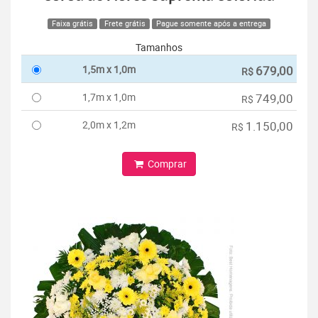
Faixa grátis
Frete grátis
Pague somente após a entrega
Tamanhos
1,5m x 1,0m
679,00
R$
1,7m x 1,0m
749,00
R$
2,0m x 1,2m
1.150,00
R$
Comprar