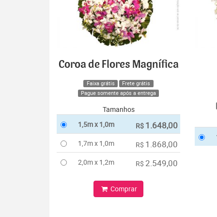
Coroa de Flores Magnífica
Faixa grátis
Frete grátis
Pague somente após a entrega
Tamanhos
1,5m x 1,0m
1.648,00
R$
1,7m x 1,0m
1.868,00
R$
2,0m x 1,2m
2.549,00
R$
Comprar