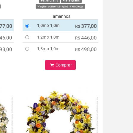
Faixa grátis
Frete grátis
Pague somente após a entrega
Tamanhos
77,00
1,0m x 1,0m
377,00
R$
46,00
1,2m x 1,0m
446,00
R$
98,00
1,5m x 1,0m
498,00
R$
Comprar