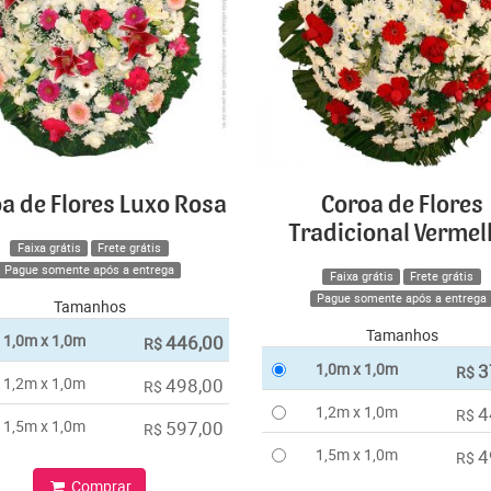
a de Flores Luxo Rosa
Coroa de Flores
Tradicional Verme
Faixa grátis
Frete grátis
Pague somente após a entrega
Faixa grátis
Frete grátis
Pague somente após a entrega
Tamanhos
Tamanhos
1,0m x 1,0m
446,00
R$
1,0m x 1,0m
3
R$
1,2m x 1,0m
498,00
R$
1,2m x 1,0m
4
R$
1,5m x 1,0m
597,00
R$
1,5m x 1,0m
4
R$
Comprar