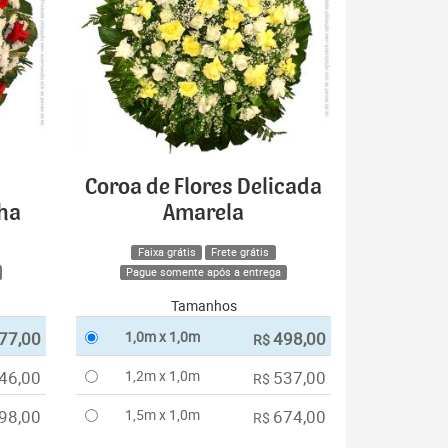
Coroa de Flores Delicada
lha
Amarela
Faixa grátis
Frete grátis
Pague somente após a entrega
Tamanhos
77,00
1,0m x 1,0m
498,00
R$
46,00
1,2m x 1,0m
537,00
R$
98,00
1,5m x 1,0m
674,00
R$