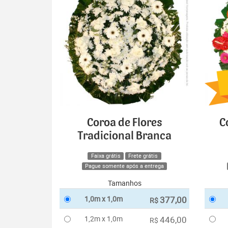
Coroa de Flores
C
Tradicional Branca
Faixa grátis
Frete grátis
Pague somente após a entrega
Tamanhos
1,0m x 1,0m
377,00
R$
1,2m x 1,0m
446,00
R$