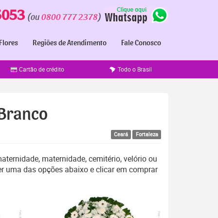
5053
(ou
0800 777 2378
)
Flores
Regiões de Atendimento
Fale Conosco
Cartão de crédito
Todo o Brasil
 Branco
Ceará
Fortaleza
aternidade, maternidade, cemitério, velório ou
er uma das opções abaixo e clicar em comprar