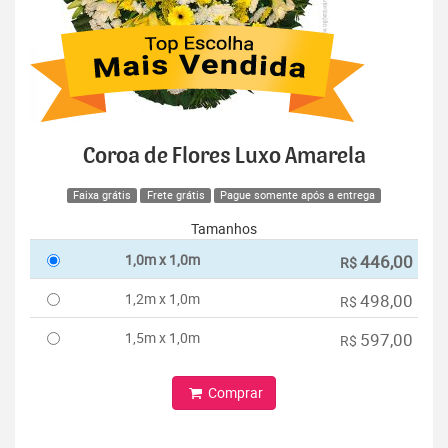
Coroa de Flores Luxo Amarela
Faixa grátis
Frete grátis
Pague somente após a entrega
Tamanhos
1,0m x 1,0m
446,00
R$
1,2m x 1,0m
498,00
R$
1,5m x 1,0m
597,00
R$
Comprar