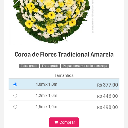
Coroa de Flores Tradicional Amarela
Faixa grátis
Frete grátis
Pague somente após a entrega
Tamanhos
1,0m x 1,0m
377,00
R$
1,2m x 1,0m
446,00
R$
1,5m x 1,0m
498,00
R$
Comprar