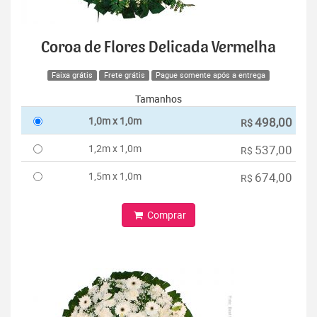
Coroa de Flores Delicada Vermelha
Faixa grátis
Frete grátis
Pague somente após a entrega
Tamanhos
1,0m x 1,0m
498,00
R$
1,2m x 1,0m
537,00
R$
1,5m x 1,0m
674,00
R$
Comprar