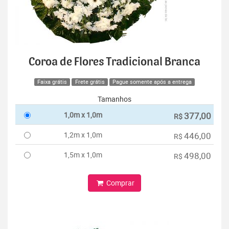
Coroa de Flores Tradicional Branca
Faixa grátis
Frete grátis
Pague somente após a entrega
Tamanhos
1,0m x 1,0m
377,00
R$
1,2m x 1,0m
446,00
R$
1,5m x 1,0m
498,00
R$
Comprar