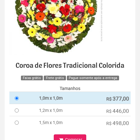
Coroa de Flores Tradicional Colorida
Faixa grátis
Frete grátis
Pague somente após a entrega
Tamanhos
1,0m x 1,0m
377,00
R$
1,2m x 1,0m
446,00
R$
1,5m x 1,0m
498,00
R$
Comprar