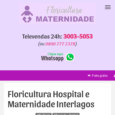
Pular
para
Nav
o
conteúdo
Televendas 24h:
3003-5053
(ou
0800 777 2378
)
Frete grátis
Faixa grátis
En
Floricultura Hospital e
Maternidade Interlagos