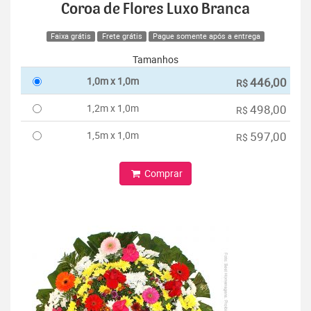
Coroa de Flores Luxo Branca
Faixa grátis
Frete grátis
Pague somente após a entrega
Tamanhos
1,0m x 1,0m
446,00
R$
1,2m x 1,0m
498,00
R$
1,5m x 1,0m
597,00
R$
Comprar