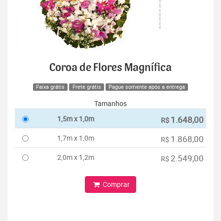
Coroa de Flores Magnífica
Faixa grátis
Frete grátis
Pague somente após a entrega
Tamanhos
1,5m x 1,0m
1.648,00
R$
1,7m x 1,0m
1.868,00
R$
2,0m x 1,2m
2.549,00
R$
Comprar