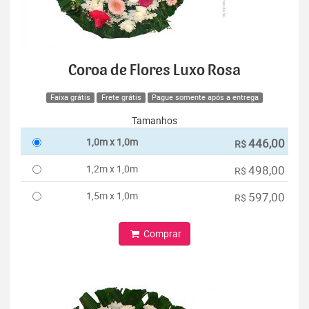
Coroa de Flores Luxo Rosa
Faixa grátis
Frete grátis
Pague somente após a entrega
Tamanhos
1,0m x 1,0m
446,00
R$
1,2m x 1,0m
498,00
R$
1,5m x 1,0m
597,00
R$
Comprar