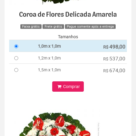
Coroa de Flores Delicada Amarela
Faixa grátis
Frete grátis
Pague somente após a entrega
Tamanhos
1,0m x 1,0m
498,00
R$
1,2m x 1,0m
537,00
R$
1,5m x 1,0m
674,00
R$
Comprar