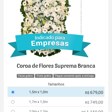
Coroa de Flores Suprema Branca
Faixa grátis
Frete grátis
Pague somente após a entrega
Tamanhos
1,5m x 1,0m
679,00
R$
1,7m x 1,0m
749,00
R$
2,0m x 1,2m
1.150,00