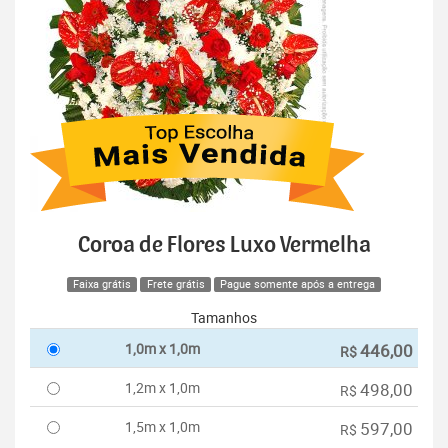
Coroa de Flores Luxo Vermelha
Faixa grátis
Frete grátis
Pague somente após a entrega
Tamanhos
1,0m x 1,0m
446,00
R$
1,2m x 1,0m
498,00
R$
1,5m x 1,0m
597,00
R$