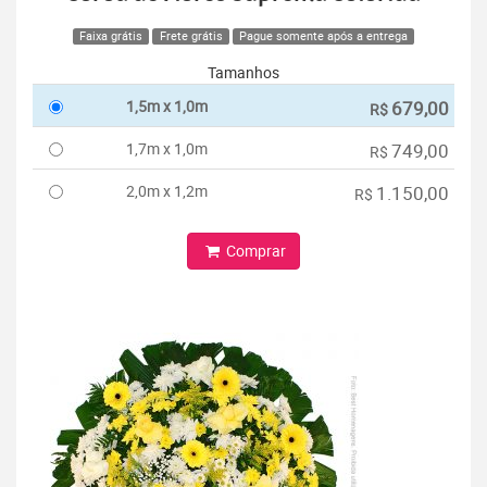
Faixa grátis
Frete grátis
Pague somente após a entrega
Tamanhos
1,5m x 1,0m
679,00
R$
1,7m x 1,0m
749,00
R$
2,0m x 1,2m
1.150,00
R$
Comprar