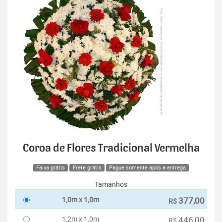
Coroa de Flores Tradicional Vermelha
Faixa grátis
Frete grátis
Pague somente após a entrega
Tamanhos
1,0m x 1,0m
377,00
R$
1,2m x 1,0m
446,00
R$