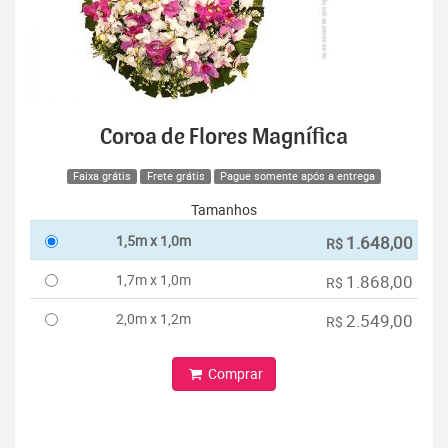
Coroa de Flores Magnífica
Faixa grátis
Frete grátis
Pague somente após a entrega
Tamanhos
1,5m x 1,0m
1.648,00
R$
1,7m x 1,0m
1.868,00
R$
2,0m x 1,2m
2.549,00
R$
Comprar