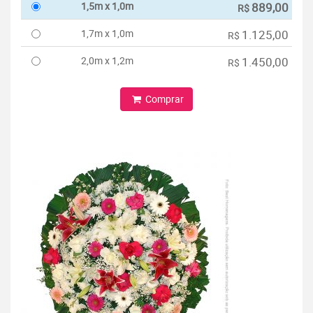
1,5m x 1,0m
889,00
R$
1,7m x 1,0m
1.125,00
R$
2,0m x 1,2m
1.450,00
R$
Comprar