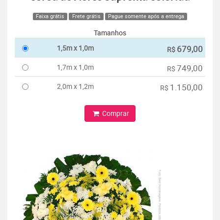
Faixa grátis
Frete grátis
Pague somente após a entrega
Tamanhos
1,5m x 1,0m
679,00
R$
1,7m x 1,0m
749,00
R$
2,0m x 1,2m
1.150,00
R$
Comprar