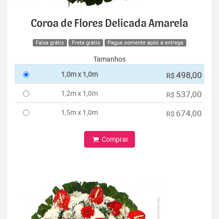
Coroa de Flores Delicada Amarela
Faixa grátis
Frete grátis
Pague somente após a entrega
Tamanhos
1,0m x 1,0m
498,00
R$
1,2m x 1,0m
537,00
R$
1,5m x 1,0m
674,00
R$
Comprar