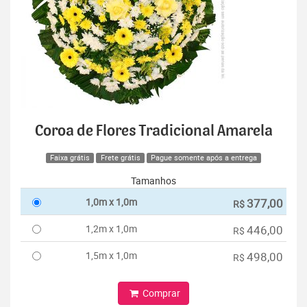
Coroa de Flores Tradicional Amarela
Faixa grátis
Frete grátis
Pague somente após a entrega
Tamanhos
1,0m x 1,0m
377,00
R$
1,2m x 1,0m
446,00
R$
1,5m x 1,0m
498,00
R$
Comprar