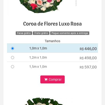
Coroa de Flores Luxo Rosa
Faixa grátis
Frete grátis
Pague somente após a entrega
Tamanhos
1,0m x 1,0m
446,00
R$
1,2m x 1,0m
498,00
R$
1,5m x 1,0m
597,00
R$
Comprar