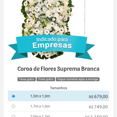
Coroa de Flores Suprema Branca
Faixa grátis
Frete grátis
Pague somente após a entrega
Tamanhos
1,5m x 1,0m
679,00
R$
1,7m x 1,0m
749,00
R$
2,0m x 1,2m
1.150,00