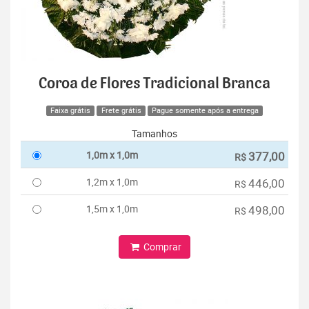
Coroa de Flores Tradicional Branca
Faixa grátis
Frete grátis
Pague somente após a entrega
Tamanhos
1,0m x 1,0m
377,00
R$
1,2m x 1,0m
446,00
R$
1,5m x 1,0m
498,00
R$
Comprar