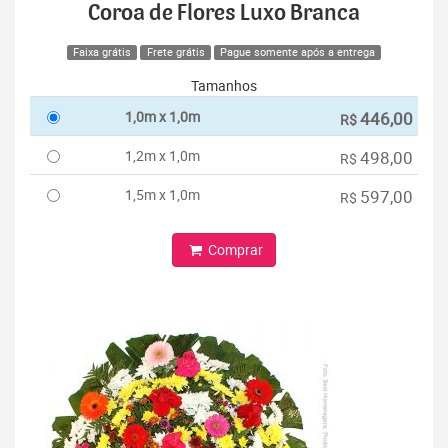
Coroa de Flores Luxo Branca
Faixa grátis
Frete grátis
Pague somente após a entrega
Tamanhos
1,0m x 1,0m
446,00
R$
1,2m x 1,0m
498,00
R$
1,5m x 1,0m
597,00
R$
Comprar