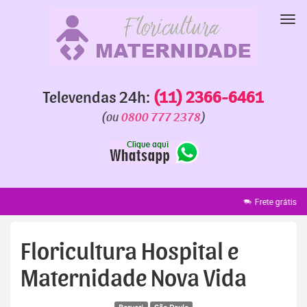
Pular
para
Nav
o
conteúdo
Televendas 24h:
(11) 2366-6461
(ou
0800 777 2378
)
Frete grátis
Faixa grátis
Ent
Floricultura Hospital e
Maternidade Nova Vida