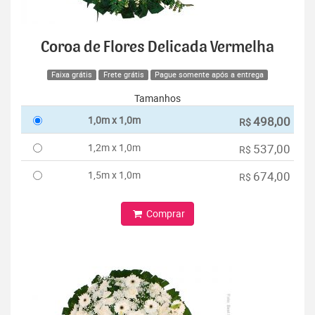
Coroa de Flores Delicada Vermelha
Faixa grátis
Frete grátis
Pague somente após a entrega
Tamanhos
1,0m x 1,0m
498,00
R$
1,2m x 1,0m
537,00
R$
1,5m x 1,0m
674,00
R$
Comprar