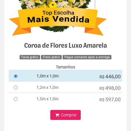
Coroa de Flores Luxo Amarela
Faixa grátis
Frete grátis
Pague somente após a entrega
Tamanhos
1,0m x 1,0m
446,00
R$
1,2m x 1,0m
498,00
R$
1,5m x 1,0m
597,00
R$
Comprar