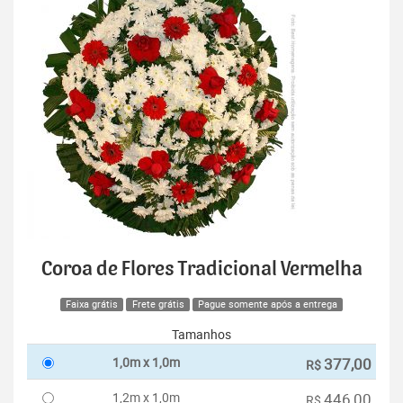
Coroa de Flores Tradicional Vermelha
Faixa grátis
Frete grátis
Pague somente após a entrega
Tamanhos
1,0m x 1,0m
377,00
R$
1,2m x 1,0m
446,00
R$