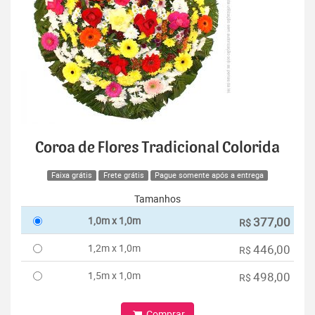
Coroa de Flores Tradicional Colorida
Faixa grátis
Frete grátis
Pague somente após a entrega
Tamanhos
1,0m x 1,0m
377,00
R$
1,2m x 1,0m
446,00
R$
1,5m x 1,0m
498,00
R$
Comprar