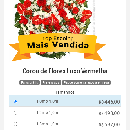
Coroa de Flores Luxo Vermelha
Faixa grátis
Frete grátis
Pague somente após a entrega
Tamanhos
1,0m x 1,0m
446,00
R$
1,2m x 1,0m
498,00
R$
1,5m x 1,0m
597,00
R$