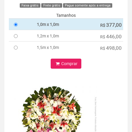
Faixa grátis
Frete grátis
Pague somente após a entrega
Tamanhos
1,0m x 1,0m
377,00
R$
1,2m x 1,0m
446,00
R$
1,5m x 1,0m
498,00
R$
Comprar