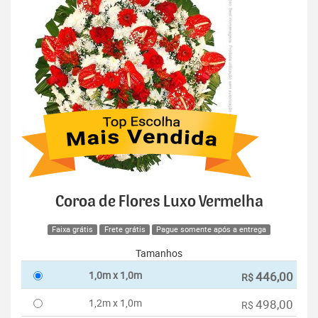
Coroa de Flores Luxo Vermelha
Faixa grátis
Frete grátis
Pague somente após a entrega
Tamanhos
1,0m x 1,0m
446,00
R$
1,2m x 1,0m
498,00
R$