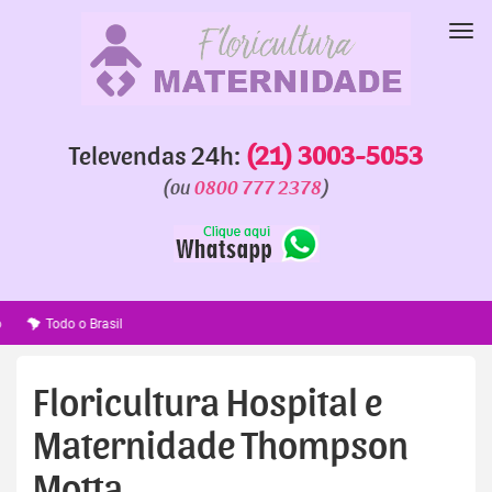
Pular
para
Nav
o
conteúdo
Televendas 24h:
(21) 3003-5053
(ou
0800 777 2378
)
Floricultura Hospital e
Maternidade Thompson
Motta