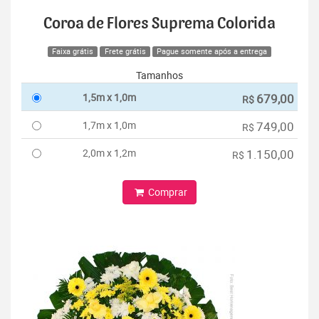
Coroa de Flores Suprema Colorida
Faixa grátis
Frete grátis
Pague somente após a entrega
Tamanhos
1,5m x 1,0m
679,00
R$
1,7m x 1,0m
749,00
R$
2,0m x 1,2m
1.150,00
R$
Comprar