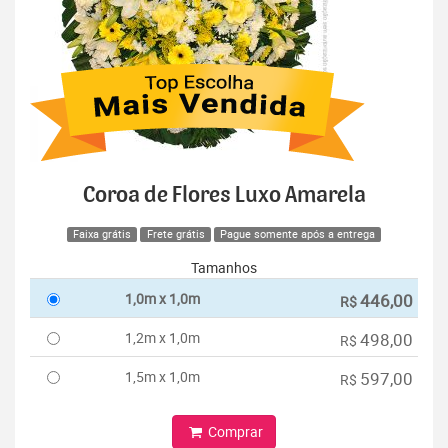
Coroa de Flores Luxo Amarela
Faixa grátis
Frete grátis
Pague somente após a entrega
Tamanhos
1,0m x 1,0m
446,00
R$
1,2m x 1,0m
498,00
R$
1,5m x 1,0m
597,00
R$
Comprar