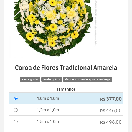
Coroa de Flores Tradicional Amarela
Faixa grátis
Frete grátis
Pague somente após a entrega
Tamanhos
1,0m x 1,0m
377,00
R$
1,2m x 1,0m
446,00
R$
1,5m x 1,0m
498,00
R$