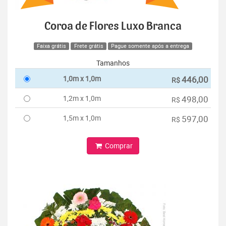
Coroa de Flores Luxo Branca
Faixa grátis
Frete grátis
Pague somente após a entrega
Tamanhos
1,0m x 1,0m
446,00
R$
1,2m x 1,0m
498,00
R$
1,5m x 1,0m
597,00
R$
Comprar