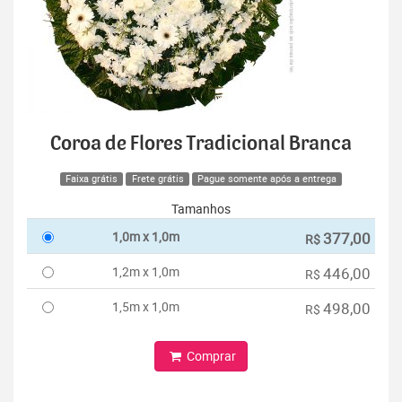
Coroa de Flores Tradicional Branca
Faixa grátis
Frete grátis
Pague somente após a entrega
Tamanhos
1,0m x 1,0m
377,00
R$
1,2m x 1,0m
446,00
R$
1,5m x 1,0m
498,00
R$
Comprar