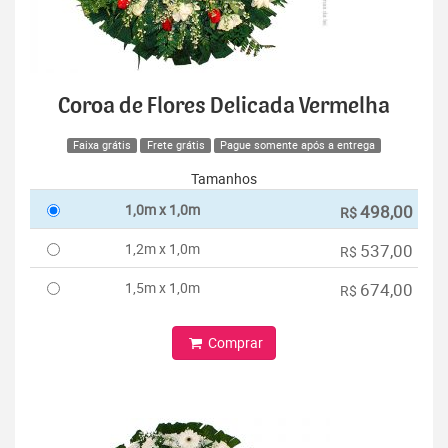
Coroa de Flores Delicada Vermelha
Faixa grátis
Frete grátis
Pague somente após a entrega
Tamanhos
1,0m x 1,0m
498,00
R$
1,2m x 1,0m
537,00
R$
1,5m x 1,0m
674,00
R$
Comprar