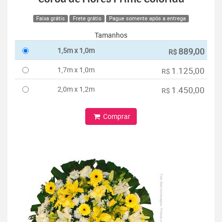
Faixa grátis
Frete grátis
Pague somente após a entrega
Tamanhos
1,5m x 1,0m
889,00
R$
1,7m x 1,0m
1.125,00
R$
2,0m x 1,2m
1.450,00
R$
Comprar