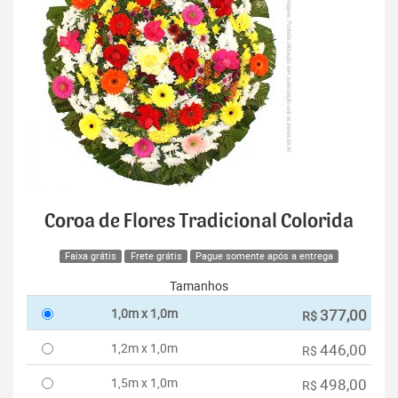
Coroa de Flores Tradicional Colorida
Faixa grátis
Frete grátis
Pague somente após a entrega
Tamanhos
1,0m x 1,0m
377,00
R$
1,2m x 1,0m
446,00
R$
1,5m x 1,0m
498,00
R$