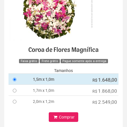
Coroa de Flores Magnífica
Faixa grátis
Frete grátis
Pague somente após a entrega
Tamanhos
1,5m x 1,0m
1.648,00
R$
1,7m x 1,0m
1.868,00
R$
2,0m x 1,2m
2.549,00
R$
Comprar