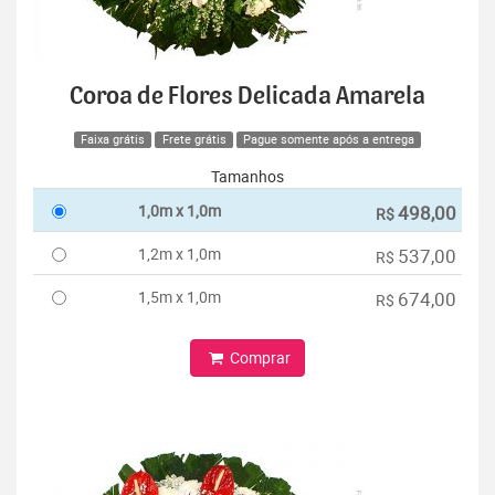
Coroa de Flores Delicada Amarela
Faixa grátis
Frete grátis
Pague somente após a entrega
Tamanhos
1,0m x 1,0m
498,00
R$
1,2m x 1,0m
537,00
R$
1,5m x 1,0m
674,00
R$
Comprar