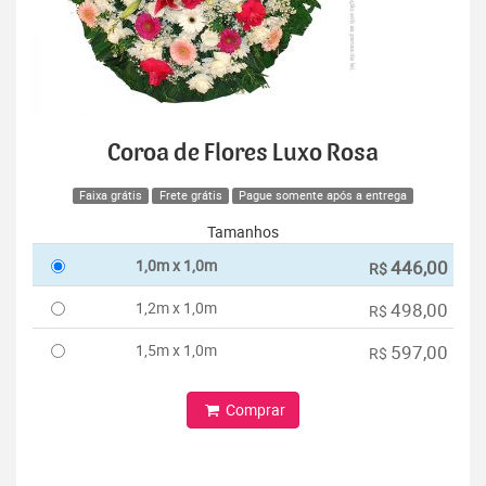
Coroa de Flores Luxo Rosa
Faixa grátis
Frete grátis
Pague somente após a entrega
Tamanhos
1,0m x 1,0m
446,00
R$
1,2m x 1,0m
498,00
R$
1,5m x 1,0m
597,00
R$
Comprar