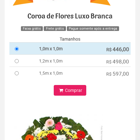
Coroa de Flores Luxo Branca
Faixa grátis
Frete grátis
Pague somente após a entrega
Tamanhos
1,0m x 1,0m
446,00
R$
1,2m x 1,0m
498,00
R$
1,5m x 1,0m
597,00
R$
Comprar