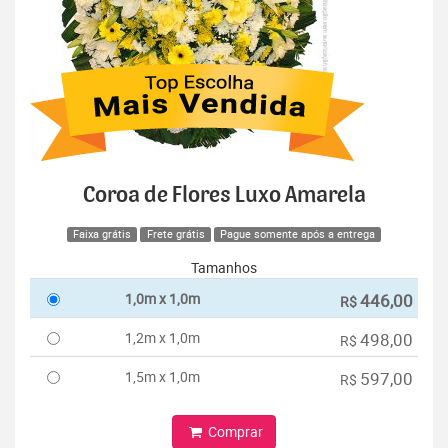
Coroa de Flores Luxo Amarela
Faixa grátis
Frete grátis
Pague somente após a entrega
Tamanhos
1,0m x 1,0m
446,00
R$
1,2m x 1,0m
498,00
R$
1,5m x 1,0m
597,00
R$
Comprar