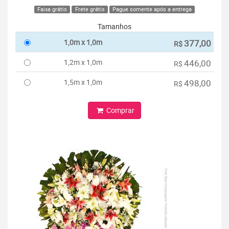
Faixa grátis
Frete grátis
Pague somente após a entrega
Tamanhos
1,0m x 1,0m
377,00
R$
1,2m x 1,0m
446,00
R$
1,5m x 1,0m
498,00
R$
Comprar