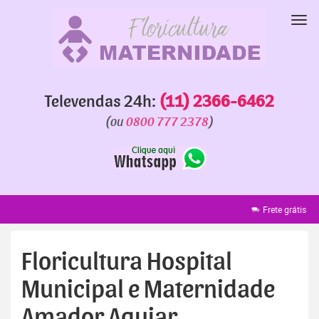
Pular
para
Nav
o
conteúdo
Televendas 24h:
(11) 2366-6462
(ou
0800 777 2378
)
Frete grátis
Faixa grátis
E
Floricultura Hospital
Municipal e Maternidade
Amador Aguiar