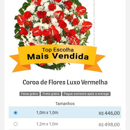
Coroa de Flores Luxo Vermelha
Faixa grátis
Frete grátis
Pague somente após a entrega
Tamanhos
1,0m x 1,0m
446,00
R$
1,2m x 1,0m
498,00
R$