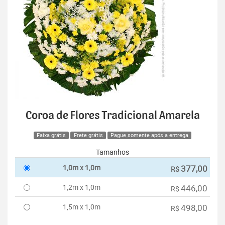
Coroa de Flores Tradicional Amarela
Faixa grátis
Frete grátis
Pague somente após a entrega
Tamanhos
1,0m x 1,0m
377,00
R$
1,2m x 1,0m
446,00
R$
1,5m x 1,0m
498,00
R$