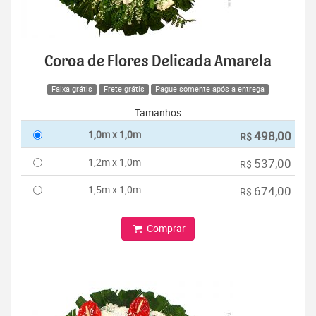
Coroa de Flores Delicada Amarela
Faixa grátis
Frete grátis
Pague somente após a entrega
Tamanhos
1,0m x 1,0m
498,00
R$
1,2m x 1,0m
537,00
R$
1,5m x 1,0m
674,00
R$
Comprar