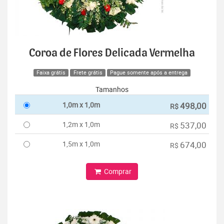
Coroa de Flores Delicada Vermelha
Faixa grátis
Frete grátis
Pague somente após a entrega
Tamanhos
1,0m x 1,0m
498,00
R$
1,2m x 1,0m
537,00
R$
1,5m x 1,0m
674,00
R$
Comprar