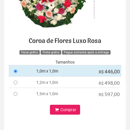
Coroa de Flores Luxo Rosa
Faixa grátis
Frete grátis
Pague somente após a entrega
Tamanhos
1,0m x 1,0m
446,00
R$
1,2m x 1,0m
498,00
R$
1,5m x 1,0m
597,00
R$
Comprar